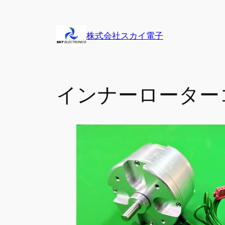
内
容
株式会社スカイ電子
を
ス
キ
ッ
インナーローターコ
プ